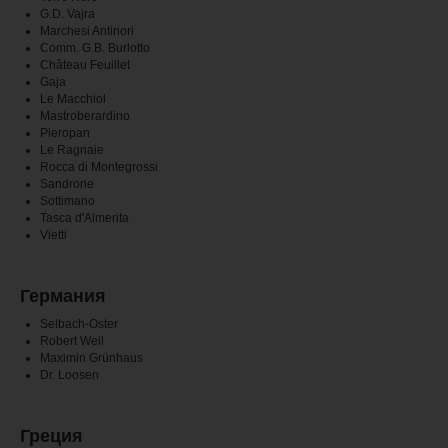
G.D. Vajra
Marchesi Antinori
Comm. G.B. Burlotto
Château Feuillet
Gaja
Le Macchiol
Mastroberardino
Pieropan
Le Ragnaie
Rocca di Montegrossi
Sandrone
Sottimano
Tasca d'Almerita
Vietti
Германия
Selbach-Oster
Robert Weil
Maximin Grünhaus
Dr. Loosen
Греция