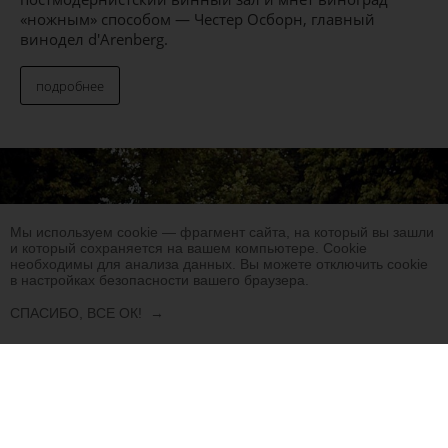
«ножным» способом — Честер Осборн, главный
винодел d'Arenberg.
подробнее
Мы используем cookie — фрагмент сайта, на который вы зашли
и который сохраняется на вашем компьютере. Сookie
необходимы для анализа данных. Вы можете отключить cookie
в настройках безопасности вашего браузера.
СПАСИБО, ВСЕ ОК!