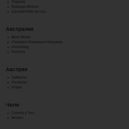
Trapiche
Bodegas Weinert
Zuccardi Valle de Uco
Австралия
Bindi Wines
Chambers Rosewood Vineyards
d'Arenberg
Penfolds
Австрия
Sattlerhof
Forstreiter
Prager
Чили
Concha y Toro
Montes