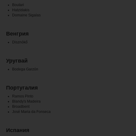
Boutari
Hatzidakis
Domaine Sigalas
Венгрия
Disznókő
Уругвай
Bodega Garzón
Португалия
Ramos Pinto
Blandy's Madeira
Broadbent
José Maria da Fonseca
Испания