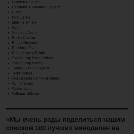
Gramercy Cellars
Hermann J. Wiemer Vineyard
Hirsch
King Estate
Melville Winery
Ovum
Quilceda Creek
Radio-Coteau
Ridge Vineyards
Roederer Estate
Rose & Arrow Estate
Stag's Leap Wine Cellars
Stags' Leap Winery
Tablas Creek Vineyard
Terre Rouge
von Strasser Family of Wines
W.T. Vintners
Walter Scott
Williams Selyem
«Мы очень рады поделиться нашим
списком 100 лучших виноделен на