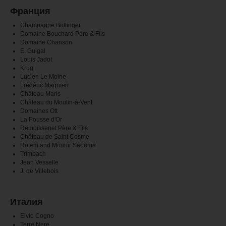
Франция
Champagne Bollinger
Domaine Bouchard Père & Fils
Domaine Chanson
E. Guigal
Louis Jadot
Krug
Lucien Le Moine
Frédéric Magnien
Château Maris
Château du Moulin-à-Vent
Domaines Ott
La Pousse d'Or
Remoissenet Père & Fils
Château de Saint Cosme
Rotem and Mounir Saouma
Trimbach
Jean Vesselle
J. de Villebois
Италия
Elvio Cogno
Terre Nere