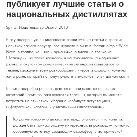
публикует лучшие статьи о
национальных дистиллятах
Spirits. Издательство Эксмо, 2018
В эту подарочную энциклопедию вошли лучшие статьи о крепких
напитках самого популярного журнала о вине в России Simple Wine
News: о граппе, коньяке и арманьяке, о виски не только из
Шотландии, но также японском и кентуккийском, о моднейших
джинах и окутанном романтическими легендами кальвадосе, о
текиле, мескале и всем разнообразии ликеров и амаро, и, конечно
же, о роме, который по популярности у знатоков почти догнал скотч!
В книге подробно рассказывается о производстве основных
категорий напитков, разъясняются термины, которые вы можете
встретить на этикетках. Издание изобилует дегустациями,
инфографикой, картами и уникальными иллюстрациями.
Когда мы говорим о дижестиве, предполагается, что напиток
должен быть по-настоящему интересным, выражающим какую-то
особенную эстетику, создающим атмо­сферу, с исторической