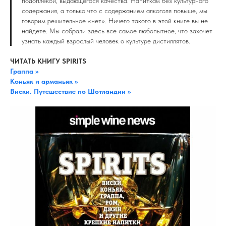
подоплекой, выдающегося качества. Напиткам без культурного
содержания, а только что с содержанием алкоголя повыше, мы
говорим решительное «нет». Ничего такого в этой книге вы не
найдете. Мы собрали здесь все самое любопытное, что захочет
узнать каждый взрослый человек о культуре дистиллятов.
ЧИТАТЬ КНИГУ SPIRITS
Граппа >>
Коньяк и арманьяк >>
Виски. Путешествие по Шотландии >>