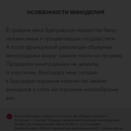
ОСОБЕННОСТИ ВИНОДЕЛИЯ
В средние века Бургундское герцогство было
независимым и процветающим государством.
А после французской революции обширные
виноградники вокруг замков пошли на продажу.
Продавали виноградники не целиком,
а участками, благодаря чему сегодня
в Бургундии огромное количество мелких
виноделов и столь же огромное многообразие
вин.
Вина в Бургундии рождаются не в шато, как в Бордо, а в домене
(от domain — участок). Площадь, занимаемая в Бургундии виноградными
лозами, не слишком велика: около 49 500 га, что составляет
приблизительно 10% всех французских виноградников AOC. Количество же