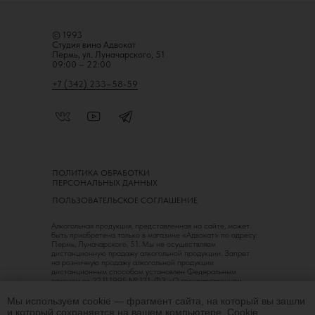
© 1993
Студия вина Адвокат
Пермь, ул. Луначарского, 51
09:00 – 22:00
+7 (342) 233–58-59
ПОЛИТИКА ОБРАБОТКИ
ПЕРСОНАЛЬНЫХ ДАННЫХ
ПОЛЬЗОВАТЕЛЬСКОЕ СОГЛАШЕНИЕ
Алкогольная продукция, представленная на сайте, может
быть приобретена только в магазине «Адвокат» по адресу:
Пермь, Луначарского, 51. Мы не осуществляем
дистанционную продажу алкогольной продукции. Запрет
на розничную продажу алкогольной продукции
дистанционным способом установлен Федеральным
законом от 22.11.1995 № 171-ФЗ «О государственном
регулировании производства и оборота этилового спирта,
алкогольной и спиртосодержащей продукции
Мы используем cookie — фрагмент сайта, на который вы зашли
и об ограничении потребления (распития) алкогольной
и который сохраняется на вашем компьютере. Сookie