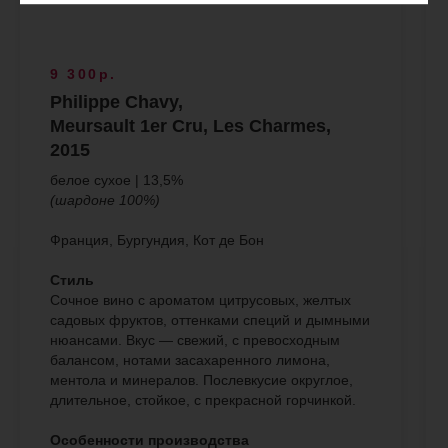
9 300р.
Philippe Chavy,
Meursault 1er Cru, Les Charmes,
2015
белое сухое | 13,5%
(шардоне 100%)
Франция, Бургундия, Кот де Бон
Стиль
Сочное вино с ароматом цитрусовых, желтых
садовых фруктов, оттенками специй и дымными
нюансами. Вкус — свежий, с превосходным
балансом, нотами засахаренного лимона,
ментола и минералов. Послевкусие округлое,
длительное, стойкое, с прекрасной горчинкой.
Особенности производства