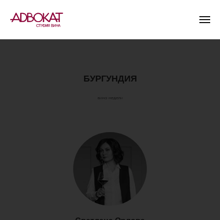
БУРГУНДИЯ
вина недели