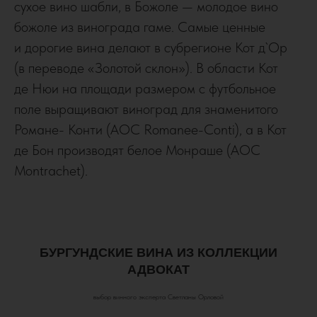
сухое вино шабли, в Божоле — молодое вино
божоле из винограда гаме. Cамые ценные
и дорогие вина делают в субрегионе Кот д`Ор
(в переводе «Золотой склон»). В области Кот
де Нюи на площади размером с футбольное
поле выращивают виноград для знаменитого
Романе- Конти (AOC Romanee-Conti), а в Кот
де Бон производят белое Монраше (AOC
Montrachet).
БУРГУНДСКИЕ ВИНА ИЗ КОЛЛЕКЦИИ
АДВОКАТ
выбор винного эксперта Светланы Орловой