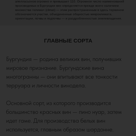
апелласьонов огромно и превышает 110. Огромное число наименований
производимых в Бургундии вин определяется прежде всего наличием
множества «клима» (climat) — этим распространенным в здесь термином
обозначаются участки, объединенные общностью микроклимата,
ориентации, почвы и подпочвы — и раздробленностью землевладения.
ГЛАВНЫЕ СОРТА
Бургундия — родина великих вин, получивших
мировое признание. Бургундские вина
многогранны — они впитывают все тонкости
терруара и личности винодела.
Основной сорт, из которого производится
большинство красных вин — пино нуар, затем
идет гаме. Для производства белых вин
используется, главным образом шардонне.