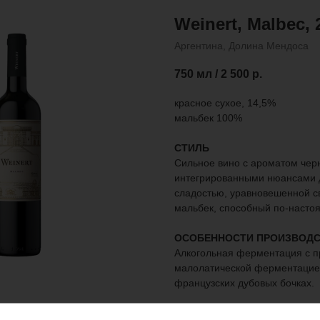
Weinert, Malbec, 
Аргентина, Долина Мендоса
750 мл / 2 500
р.
красное сухое, 14,5%
мальбек 100%
СТИЛЬ
Сильное вино с ароматом черн
интегрированными нюансами д
сладостью, уравновешенной с
мальбек, способный по-насто
ОСОБЕННОСТИ ПРОИЗВОДС
Алкогольная ферментация с 
малолатической ферментацией
французских дубовых бочках.