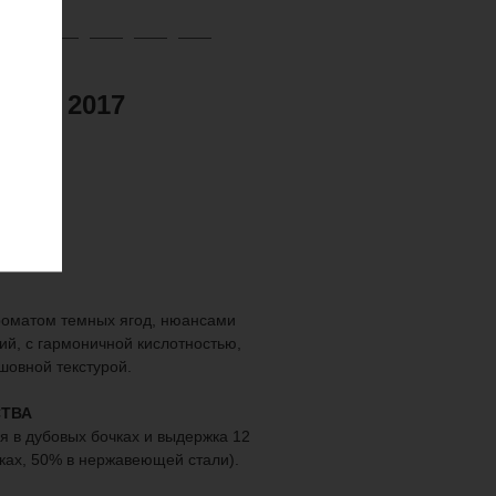
lbec, 2017
роматом темных ягод, нюансами
ий, с гармоничной кислотностью,
шовной текстурой.
ТВА
 в дубовых бочках и выдержка 12
ках, 50% в нержавеющей стали).