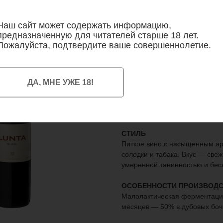
Наш сайт может содержать информацию,
предназначенную для читателей старше 18 лет.
Пожалуйста, подтвердите ваше совершеннолетие.
Mendel, Lunta Ma
Аргентина, Долина Мендоса
750 мл / 1 600
р.
ДА, МНЕ УЖЕ 18!
красное сухое, 14%
мальбек 100%
СТИЛЬ
Питкое вино с насыщенным а
солодки и табака. Вкус — свеж
умеренной танинностью и бес
ОСОБЕННОСТИ ПРОИЗВОДС
Малолактическая ферментация
месяцев — 50% в дубовых боч