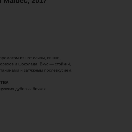
l Malbec, 2017
ароматом из нот сливы, вишни,
 орехов и шоколада. Вкус — стойкий,
 танинами и затяжным послевкусием.
ТВА
узских дубовых бочках.