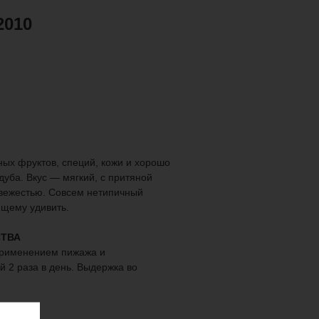
2010
ых фруктов, специй, кожи и хорошо
уба. Вкус — мягкий, с притяной
вежестью. Совсем нетипичный
ящему удивить.
ТВА
применением пижажа и
 2 раза в день. Выдержка во