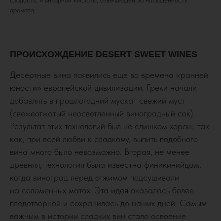
сладость, и янтарной кислоты, отвечающей за насыщенность
аромата.
ПРОИСХОЖДЕНИЕ DESERT SWEET WINES
Десертные вина появились еще во времена «ранней
юности» европейской цивилизации. Греки начали
добавлять в прошлогодний мускат свежий муст
(свежеотжатый неосветленный виноградный сок).
Результат этих технологий был не слишком хорош, так
как, при всей любви к сладкому, выпить подобного
вина много было невозможно. Вторая, не менее
древняя, технология была известна финикинийцам,
когда виноград перед отжимом подсушивали
на соломенных матах. Эта идея оказалась более
плодотворной и сохранилась до наших дней. Самым
важным в истории сладких вин стало освоение