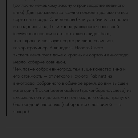
(согласно немецкому закону о производстве ледяного
вина). Для производства icewine подходят далеко не все
сорта винограда. Они должны быть устойчивы к гниению
и опаданию ягод. Если канадцы вырабатывают свой
icewine в основном из толстокожего видал блан,
то в Европе используют сорта рислинг, совиньон,
гевюрцтраминер. А виноделы Нового Света
экспериментируют даже с красными сортами винограда:
мерло, каберне совиньон.
Чем позже собран виноград, тем выше качество вина и
его стоимость — от легкого и сухого Kabinett из
винограда, собранного в обычное время, до вин высшей
категории Trockenbeerenauslese (трокенберенауслезе) из
высохших почти до изюма ягод позднего сбора, тронутых
благородной плесенью (собирается с лоз зимой — в
январе).