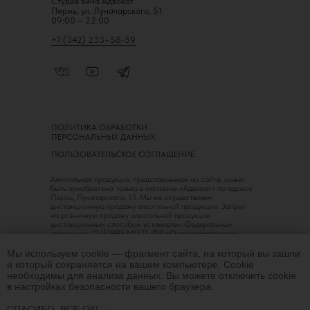
Студия вина Адвокат
Пермь, ул. Луначарского, 51
09:00 – 22:00
+7 (342) 233–58-59
ПОЛИТИКА ОБРАБОТКИ
ПЕРСОНАЛЬНЫХ ДАННЫХ
ПОЛЬЗОВАТЕЛЬСКОЕ СОГЛАШЕНИЕ
Алкогольная продукция, представленная на сайте, может
быть приобретена только в магазине «Адвокат» по адресу:
Пермь, Луначарского, 51. Мы не осуществляем
дистанционную продажу алкогольной продукции. Запрет
на розничную продажу алкогольной продукции
дистанционным способом установлен Федеральным
законом от 22.11.1995 № 171-ФЗ «О государственном
регулировании производства и оборота этилового спирта,
алкогольной и спиртосодержащей продукции
Мы используем cookie — фрагмент сайта, на который вы зашли
и об ограничении потребления (распития) алкогольной
и который сохраняется на вашем компьютере. Сookie
продукции».
необходимы для анализа данных. Вы можете отключить cookie
в настройках безопасности вашего браузера.
18+
СПАСИБО, ВСЕ ОК!