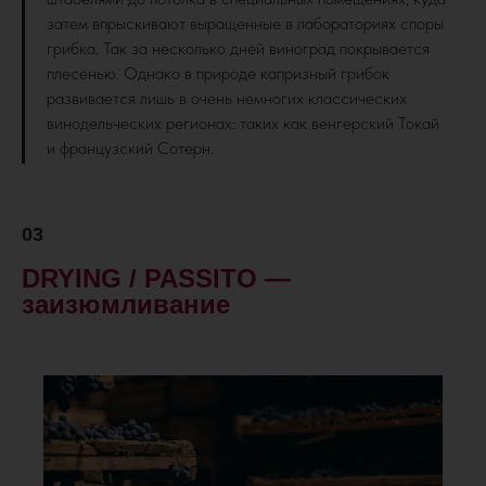
затем впрыскивают выращенные в лабораториях споры
грибка. Так за несколько дней виноград покрывается
плесенью. Однако в природе капризный грибок
развивается лишь в очень немногих классических
винодельческих регионах: таких как венгерский Токай
и французский Сотерн.
03
DRYING / PASSITO —
заизюмливание