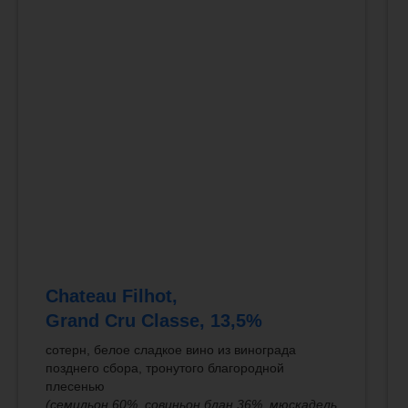
Chateau Filhot,
Grand Cru Classe, 13,5%
сотерн, белое сладкое вино из винограда
позднего сбора, тронутого благородной
плесенью
(семильон 60%, совиньон блан 36%, мюскадель