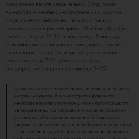
сока можно делать сладкие вина. Сбор такого
винограда — необычайно трудоемкий и дорогой:
ягоды срывают выборочно, по одной, так как
созревают они в разное время. Опытный сборщик
собирает в день 12−16 кг винограда. В награду
получают самое сладкое и самое дорогостоящее
вино в мире — в одном литре экстракта может
содержаться до 700 граммов сахаров,
а содержание спирта не превышает 3−5%.
Лучшие вина этого типа обладают несравненно богатым
и сложным букетом. Вина из ботритизированного
винограда настолько популярны, что их пытаются делать
и в тех регионах, где природные условия не позволяют
развиваться «благородной плесени». В Калифорнии
придумали способ «искусственной ботритизации»: когда
вызревший виноград без намека на плесень складывают
штабелями до потолка в специальных помещениях, куда