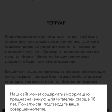
ТЕРРУАР
Руэдо обладает известково-кальциевыми почвами с небольшим
содержанием песка, и вкупе с резко-континентальным климатом
создаются прекрасные условия для накопления и сохранения
виноградом кислотности. Характеристики вердехо весьма схожи
с совиньон бланом, и Виктория с большим успехом стала
выращивать в Руэдо и этот замечательный сорт.
Большая часть земель, принадлежащих винодельне, засажена двумя
сортами: вердехо и совиньон блан. Каждый сентябрь сбор урожая
на винодельне начинается с совиньон блан, так как созревает
он быстрее. Через пару дней переходят и на Вердехо. Первичная
сортировка ягод осуществляется уже на тапе сбора винограда.
Наш сайт может содержать информацию,
предназначенную для читателей старше 18
лет. Пожалуйста, подтвердите ваше
совершеннолетие.