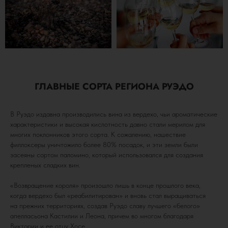
ГЛАВНЫЕ СОРТА РЕГИОНА РУЭДО
В Руэдо издавна производились вина из вердехо, чьи ароматические
характеристики и высокая кислотность давно стали мерилом для
многих поклонников этого сорта. К сожалению, нашествие
филлоксеры уничтожило более 80% посадок, и эти земли были
засеяны сортом паломино, который использовался для создания
крепленых сладких вин.
«Возвращение короля» произошло лишь в конце прошлого века,
когда вердехо был «реабилитирован» и вновь стал выращиваться
на прежних территориях, создав Руэдо славу лучшего «белого»
апелласьона Кастилии и Леона, причем во многом благодаря
Виктории и ее отцу Хосе.