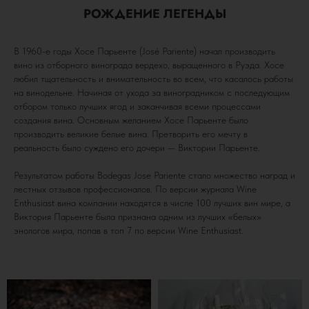
РОЖДЕНИЕ ЛЕГЕНДЫ
В 1960-е годы Хосе Парьенте (José Pariente) начал производить
вино из отборного винограда вердехо, выращенного в Руэда. Хосе
любил тщательность и внимательность во всем, что касалось работы
на винодельне. Начиная от ухода за виноградником с последующим
отбором только лучших ягод и заканчивая всеми процессами
создания вина. Основным желанием Хосе Парьенте было
производить великие белые вина. Претворить его мечту в
реальность было суждено его дочери — Виктории Парьенте.
Результатом работы Bodegas Jose Pariente стало множество наград и
лестных отзывов профессионалов. По версии журнала Wine
Enthusiast вина компании находятся в числе 100 лучших вин мире, а
Виктория Парьенте была признана одним из лучших «белых»
энологов мира, попав в топ 7 по версии Wine Enthusiast.