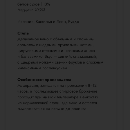
белое сухое | 13%
(вердехо 100%)
Испания, Кастилья и Леон, Руэдо
Стиль
Деликатное вино с объемным и сложным
ароматом с щедрыми фруктовыми нотами,
цитрусовыми оттенками и нюансами аниса
и бальзамико. Вкус — мягкий, сладковатый,
с щедрыми нотками свежих фруктов и сложным
интенсивным послевкусием.
Особенности производства
Мацерация, длящаяся на протяжении 8−12
часов, и последующее спиртовое брожение
проходят при низкой температуре в емкостях
из нержавеющей стали, где вино и остается
выдерживаться на осадке до розлива.