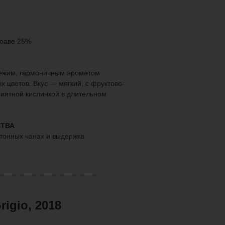
соаве 25%
вежим, гармоничным ароматом
х цветов. Вкус — мягкий, с фруктово-
иятной кислинкой в длительном
ТВА
тонных чанах и выдержка
rigio, 2018