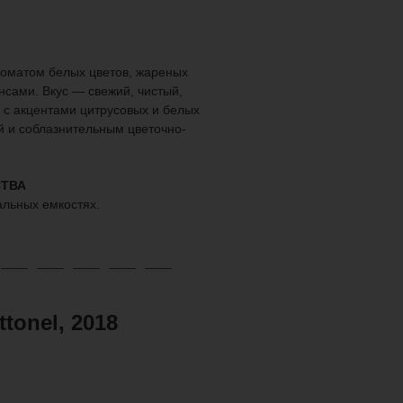
роматом белых цветов, жареных
сами. Вкус — свежий, чистый,
 с акцентами цитрусовых и белых
й и соблазнительным цветочно-
ТВА
альных емкостях.
tonel, 2018