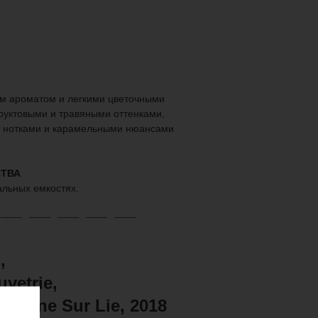
м ароматом и легкими цветочными
фруктовыми и травяными оттенками,
 нотками и карамельными нюансами
ТВА
альных емкостях.
,
vetrie,
 Maine Sur Lie, 2018