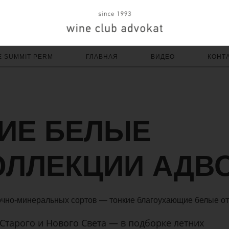
E SUMMIT PERM
ГЛАВНАЯ
ВИДЕО
КОНТ
ИЕ БЕЛЫЕ
ОЛЛЕКЦИИ АДВ
чно-минеральных сортов — тонкие благоухающие белые от 8
Старого и Нового Света — в подборке летних