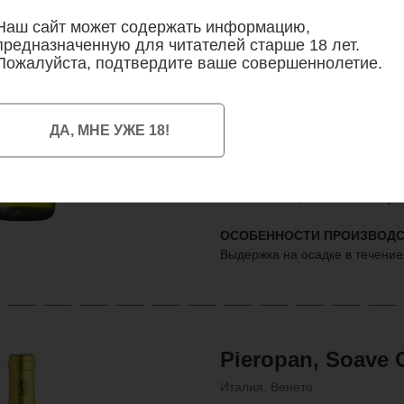
Франция, Долина Луары
Наш сайт может содержать информацию,
предназначенную для читателей старше 18 лет.
750 мл / 1 800
р.
Пожалуйста, подтвердите ваше совершеннолетие.
белое сухое, 12%
мюскаде 100%
ДА, МНЕ УЖЕ 18!
СТИЛЬ
Элегантное вино с освежающи
цветов, йода и минералов. В
интенсивный, с намеками муск
ОСОБЕННОСТИ ПРОИЗВОДС
Выдержка на осадке в течение
Pieropan, Soave 
Италия, Венето