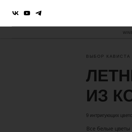
WIN
ВЫБОР КАВИСТА
ЛЕТН
ИЗ К
9 интригующих цвето
Все белые цветы 