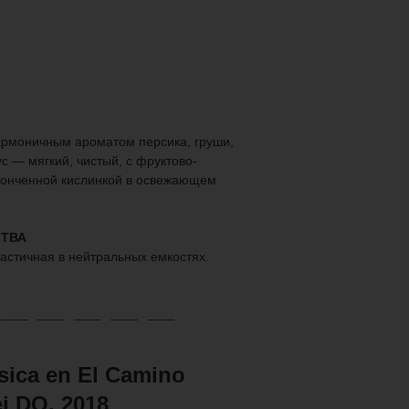
гармоничным ароматом персика, груши,
с — мягкий, чистый, с фруктово-
тонченной кислинкой в освежающем
ТВА
частичная в нейтральных емкостях.
sica en El Camino
i DO, 2018