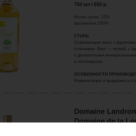
750 мл / 850
р.
белое сухое, 12%
фалангина 100%
СТИЛЬ
Освежающее вино с фруктовы
оттенками. Вкус — легкий, с 
с деликатными минеральными
в послевкусии.
ОСОБЕННОСТИ ПРОИЗВОДС
Ферментация и выдержка в ст
Domaine Landron
Domaine de la Lou
Muscadet Sevre et