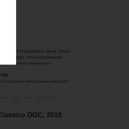
м ароматом цитусовых, дыни, белых
кус — щедрый, сбалансированный,
атного ореха и минералов.
ТВА
 6 месяцев в нейтральных емкостях
Classico DOC, 2018