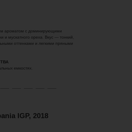
им ароматом с доминирующими
и и мускатного ореха. Вкус — тонкий,
ьными оттенками и легкими пряными
ТВА
альных емкостях.
ania IGP, 2018