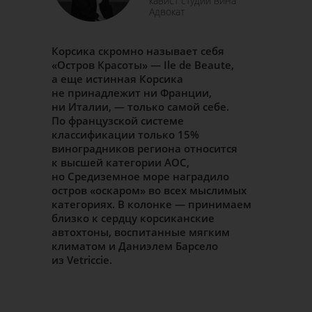
кавист студии вина
Адвокат
Корсика скромно называет себя
«Остров Красоты» — Ile de Beaute,
а еще истинная Корсика
не принадлежит ни Франции,
ни Италии, — только самой себе.
По французской системе
классификации только 15%
виноградников региона относится
к высшей категории AOC,
но Средиземное море наградило
остров «оскаром» во всех мыслимых
категориях. В колонке — принимаем
близко к сердцу корсиканские
автохтоны, воспитанные мягким
климатом и Даниэлем Барсело
из Vetriccie.