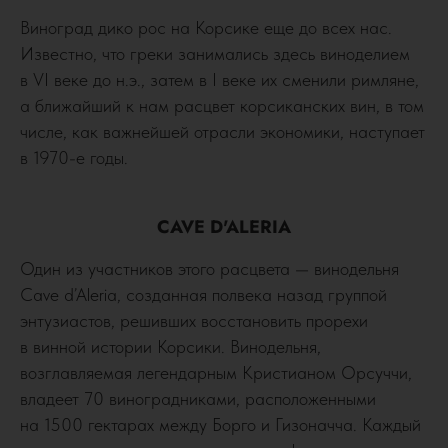
Виноград дико рос на Корсике еще до всех нас.
Известно, что греки занимались здесь виноделием
в VI веке до н.э., затем в I веке их сменили римляне,
а ближайший к нам расцвет корсиканских вин, в том
числе, как важнейшей отрасли экономики, наступает
в 1970-е годы.
CAVE D'ALERIA
Один из участников этого расцвета — винодельня
Cave d’Aleria, созданная полвека назад группой
энтузиастов, решивших восстановить прорехи
в винной истории Корсики. Винодельня,
возглавляемая легендарным Кристианом Орсуччи,
владеет 70 виноградниками, расположенными
на 1500 гектарах между Борго и Гизоначча. Каждый