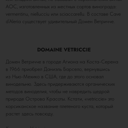
AOC, изготовленных из местных сортов винограда:
vermentinu, niellucciu или sciaccarellu. В составе Cave
d’Aleria существует удивительный Домен Ветричче.
DOMAINE VETRICCIE
Домен Ветричче в городе Агиона на Коста-Серена
в 1966 приобрел Даниэль Барсело, вернувшись
из Нью-Мехико в США, где до этого основал
винодельню. Здесь придерживаются органических
методов виноделия, чтобы не навредить щедрой
природе Острова Красоты. Кстати, «vetriccie» это
корсиканское название плетеного куста, который
растет здесь повсюду.