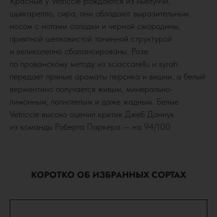
Красные у Vetriccie рождаются из ньелуччи,
шьякарелло, сира, они обладают выразительным
носом с нотами солодки и черной смородины,
приятной шелковистой танинной структурой
и великолепно сбалансированы. Розе
по прованскому методу из sciaccarellu и syrah
передает пряные ароматы персика и вишни, а белый
верментино получается живым, минерально-
лимонным, полнотелым и даже жадным. Белые
Vetriccie высоко оценил критик Джеб Даннук
из команды Роберта Паркера — на 94/100.
КОРОТКО ОБ ИЗБРАННЫХ СОРТАХ