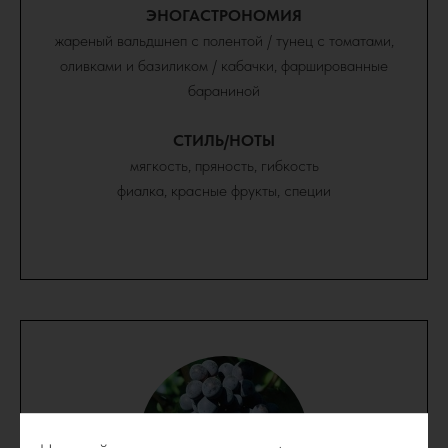
ЭНОГАСТРОНОМИЯ
жареный вальдшнеп с полентой / тунец с томатами,
оливками и базиликом / кабачки, фаршированные
бараниной
СТИЛЬ/НОТЫ
мягкость, пряность, гибкость
фиалка, красные фрукты, специи