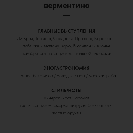
верментино
—
ГЛАВНЫЕ ВЫСТУПЛЕНИЯ
Лигурия, Тоскана, Сардиния, Прованс, Корсика —
поближе к теплому морю. В компании вионье
приобретает потенциал длительной выдержки
ЭНОГАСТРОНОМИЯ
нежное бело мясо / молодые сыры / морская рыба
СТИЛЬ/НОТЫ
минеральность, аромат
травы средиземноморья, цитрусы, белые цветы,
желтые фрукты