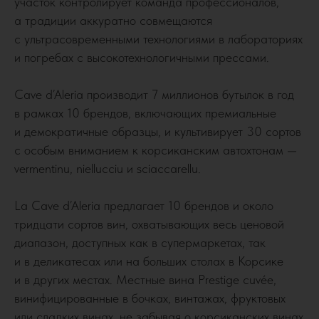
участок контролирует команда профессионалов,
а традиции аккуратно совмещаются
с ультрасовременными технологиями в лабораториях
и погребах с высокотехнологичными прессами.
Cave d’Aleria производит 7 миллионов бутылок в год
в рамках 10 брендов, включающих премиальные
и демократичные образцы, и культивирует 30 сортов
с особым вниманием к корсиканским автохтонам —
vermentinu, niellucciu и sciaccarellu.
La Cave d’Aleria предлагает 10 брендов и около
тридцати сортов вин, охватывающих весь ценовой
диапазон, доступных как в супермаркетах, так
и в деликатесах или на больших столах в Корсике
и в других местах. Местные вина Prestige cuvée,
винифицированные в бочках, винтажах, фруктовых
или сладких винах, не забывая о корсиканских винах