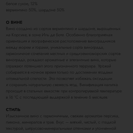
белое сухое, 12%
верментино 50%, шардоне 50%
О ВИНЕ
Вино создано из сортов верментино и шардоне, выращенных
на Корсике, в зоне Иль де Боте. Особенно благоприятная
ориентация и географическое расположение виноградников
между морем и горами, уникальные сорта винограда,
гармоничное сочетание местных и средиземноморских сортов
винограда, рождают ароматные и элегантные вина, которые
отражают потенциал этого признанного терруара. Урожай
собирается в ночное время только по достижении ягодами
оптимальной спелости. Это позволяет избежать оксидации
и сохранить натуральную свежесть ягод. Винификация напитка
проходит в стальных емкостях при контролируемой температуре
в 16 °C с последующей выдержкой в течение 6 месяцев.
СТИЛЬ
Изысканное вино с гармоничным, свежим ароматом персика,
лимона, минералов и трав. Вкус — мягкий, чистый, с гладкой
текстурой, цитрусово-минеральными оттенками и утонченной