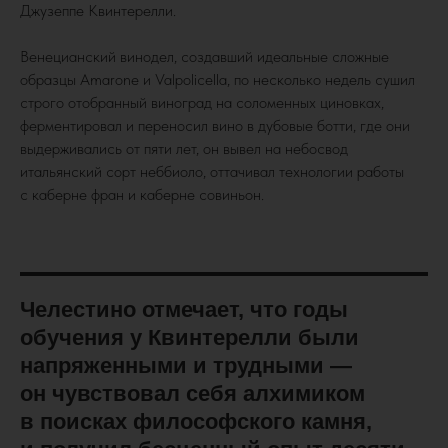
Джузеппе Квинтерелли.
Венецианский винодел, создавший идеальные сложные
образцы Amarone и Valpolicella, по несколько недель сушил
строго отобранный виноград на соломенных циновках,
ферментировал и переносил вино в дубовые ботти, где они
выдерживались от пяти лет, он вывел на небосвод
итальянский сорт неббиоло, оттачивал технологии работы
с каберне фран и каберне совиньон.
Челестино отмечает, что годы
обучения у Квинтерелли были
напряженными и трудными —
он чувствовал себя алхимиком
в поисках философского камня,