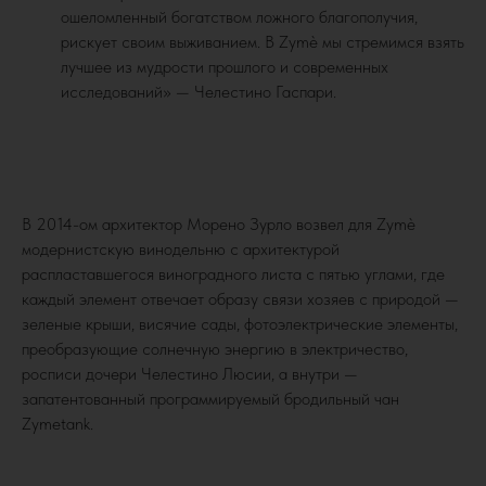
ошеломленный богатством ложного благополучия,
рискует своим выживанием. В Zymè мы стремимся взять
лучшее из мудрости прошлого и современных
исследований» — Челестино Гаспари.
В 2014-ом архитектор Морено Зурло возвел для Zymè
модернистскую винодельню с архитектурой
распластавшегося виноградного листа с пятью углами, где
каждый элемент отвечает образу связи хозяев с природой —
зеленые крыши, висячие сады, фотоэлектрические элементы,
преобразующие солнечную энергию в электричество,
росписи дочери Челестино Люсии, а внутри —
запатентованный программируемый бродильный чан
Zymetank.