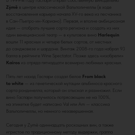
В 1999-м году Гаспари открыл собственную винодельню
Zýmē
в центре классической Вальполичеллы (в ходе
восстановления карьера начала XV-го века из песчаника
в Сан-Пьетро-ин-Кариано). Первая, и вполне амбициозная
идея — отобрать лучшие сорта региона и создать из них
один венецианский театр — в культовое вино
Harlequin
вошли 11 красных и четыре белых сортов, от местных
до санджовезе и шардоне. Винтаж 2008-го года набрал 93
балла в рейтинге Wine Spectator. Позже здесь «изобрели»
Kairos
из отряда пятнадцати всемирно любимых красных.
Пять лет назад Гаспари создал белое
From
black
to white
— из генетической мутации альбиноса красного
сорта рондинелла, который он отыскал и размножил. Если
вино Гаспари получилось потрясающим не на 100%,
на этикетке будет написано Val или Am — классика
Вальполичеллы, но немного незавершенная.
Сегодня у Zymè одиннадцать роскошных вин, а также
игристое по традиционному методу выдержки, граппа