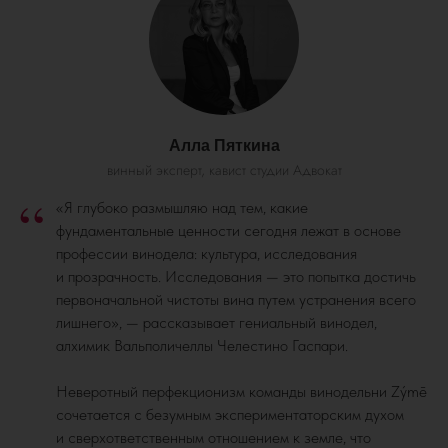
Алла Пяткина
винный эксперт, кавист студии Адвокат
“
«Я глубоко размышляю над тем, какие
фундаментальные ценности сегодня лежат в основе
профессии винодела: культура, исследования
и прозрачность. Исследования — это попытка достичь
первоначальной чистоты вина путем устранения всего
лишнего», — рассказывает гениальный винодел,
алхимик Вальполичеллы Челестино Гаспари.
Неверотный перфекционизм команды винодельни Zýmē
сочетается с безумным экспериментаторским духом
и сверхответственным отношением к земле, что