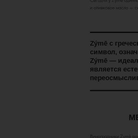
Сегодня у Zymè одинна
и оливковое масло — ск
Zýmē с гречес
символ, означ
Zýmē — идеал
является ест
переосмыслив
М
Виноградники Zymè рас