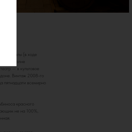
ьполичеллы (в ходе
ая, и вполне
театр — в культовое
рдоне. Винтаж 2008-го
да пятнадцати всемирно
ьбиноса красного
ясающим не на 100%,
нная.