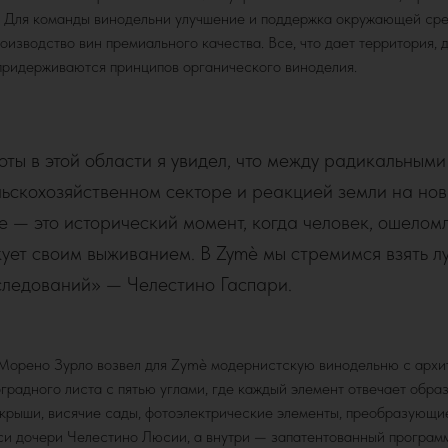
. Для команды винодельни улучшение и поддержка окружающей ср
оизводство вин премиального качества. Все, что дает территория, 
придерживаются принципов органического виноделия.
оты в этой области я увидел, что между радикальным
ьскохозяйственном секторе и реакцией земли на нов
 — это исторический момент, когда человек, ошелом
кует своим выживанием. В Zymè мы стремимся взять л
следований» — Челестино Гаспари.
Морено Зурло возвел для Zymè модернистскую винодельню с архи
радного листа с пятью углами, где каждый элемент отвечает образ
крыши, висячие сады, фотоэлектрические элементы, преобразующ
иси дочери Челестино Люсии, а внутри — запатентованный програ