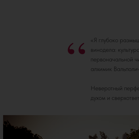
“
«Я глубоко размыш
винодела: культур
первоначальной чи
алхимик Вальполи
Неверотный перфе
духом и сверхотве