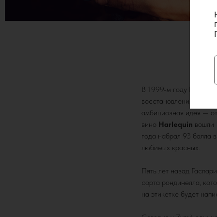
В 1999-м году Гаспар
восстановления карьер
амбициозная идея — от
вино
Harlequin
вошли 
года набрал 93 балла 
любимых красных.
Пять лет назад Гаспар
сорта рондинелла, кот
на этикетке будет нап