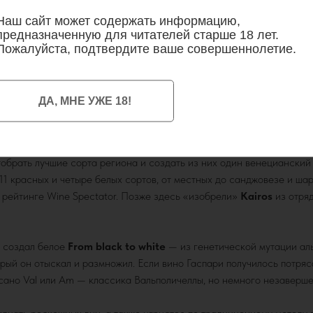
Наш сайт может содержать информацию,
предназначенную для читателей старше 18 лет.
Пожалуйста, подтвердите ваше совершеннолетие.
FROM ETERNITY TO INFINITY
ДА, МНЕ УЖЕ 18!
и открыл собственную винодельню
Zýmē
в центре классической Вал
а начала XV-го века из песчаника в Сан-Пьетро-ин-Кариано). Перв
обрать лучшие сорта региона и создать из них один венецианский 
11 красных и четыре белых сортов, от местных до санджовезе и ша
в рейтинге Wine Spectator. Позже здесь «изобрели»
Kairos
из отря
и создал белое
From
black to white
— из генетической мутации ал
орый он отыскал и размножил. Если вино Гаспари получилось потр
исано Val или Am — классика Вальполичеллы, но немного незаверше