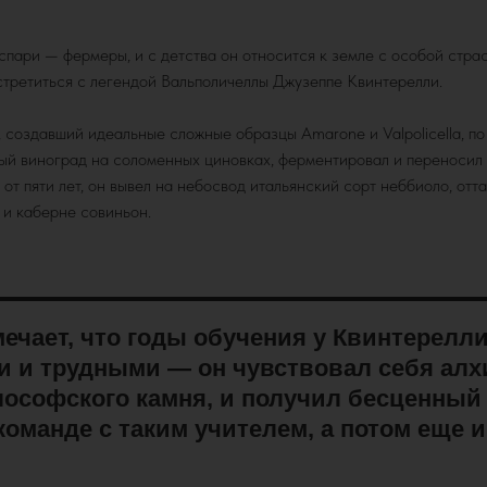
пари — фермеры, и с детства он относится к земле с особой страс
стретиться с легендой Вальполичеллы Джузеппе Квинтерелли.
 создавший идеальные сложные образцы Amarone и Valpolicella, по
ый виноград на соломенных циновках, ферментировал и переносил 
от пяти лет, он вывел на небосвод итальянский сорт неббиоло, отт
 и каберне совиньон.
мечает, что годы обучения у Квинтерелл
 и трудными — он чувствовал себя ал
лософского камня, и получил бесценный
команде с таким учителем, а потом еще и