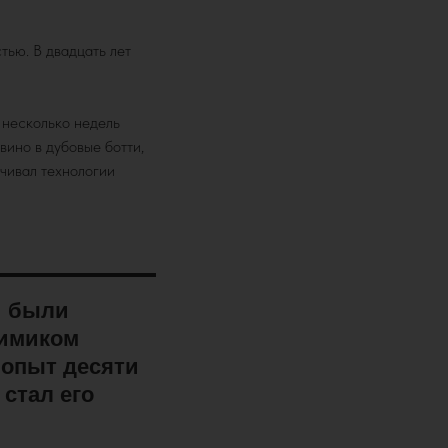
тью. В двадцать лет
 несколько недель
вино в дубовые ботти,
ачивал технологии
и были
химиком
 опыт десяти
 стал его