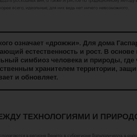
дцать роскошных вин, а также игристое по традиционному методу 
орее всего, идеальные, для них ведь нет ничего невозможного.
кого означает «дрожжи». Для дома Гаспа
ающий естественность и рост. В основе
ьный симбиоз человека и природы, где 
ественным хранителем территории, защи
ает и обновляет.
ЕЖДУ ТЕХНОЛОГИЯМИ И ПРИРОД
полагаются в регионе Венето: в субрегионе Вальполичелла, в рай