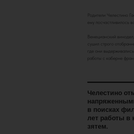
Родители Челестино Гас
ему посчастливилось в
Венецианский винодел,
сушил строго отобранн
где они выдерживались 
работы с каберне фран
Челестино от
напряженными
в поисках фи
лет работы в 
зятем.