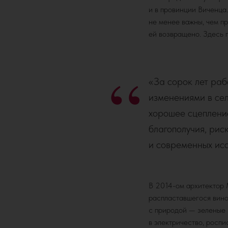
и в провинции Виченца
не менее важны, чем пр
ей возвращено. Здесь 
“
«За сорок лет раб
изменениями в сел
хорошее сцепление
благополучия, рис
и современных ис
В 2014-ом архитектор 
распластавшегося виног
с природой — зеленые 
в электричество, росп