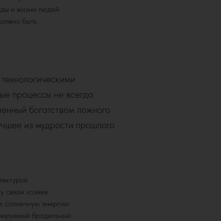
еды и жизни людей
должно быть
и технологическими
ые процессы не всегда
ленный богатством ложного
учшее из мудрости прошлого
тектурой
у связи хозяев
ие солнечную энергию
ммируемый бродильный