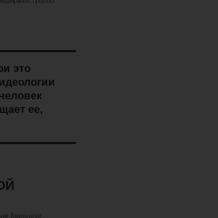
выдержки, граппа
ри это
 идеологии
человек
щает ее,
ОЙ
оне Веронезе