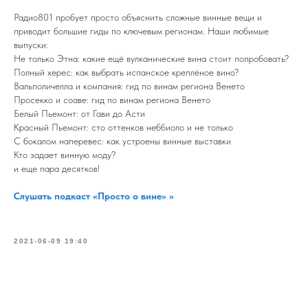
Радио801 пробует просто объяснить сложные винные вещи и
приводит большие гиды по ключевым регионам. Наши любимые
выпуски:
Не только Этна: какие ещё вулканические вина стоит попробовать?
Полный херес: как выбрать испанское креплёное вино?
Вальполичелла и компания: гид по винам региона Венето
Просекко и соаве: гид по винам региона Венето
Белый Пьемонт: от Гави до Асти
Красный Пьемонт: сто оттенков неббиоло и не только
С бокалом наперевес: как устроены винные выставки
Кто задает винную моду?
и еще пара десятков!
Слушать подкаст «Просто о вине» >>
2021-06-09 19:40