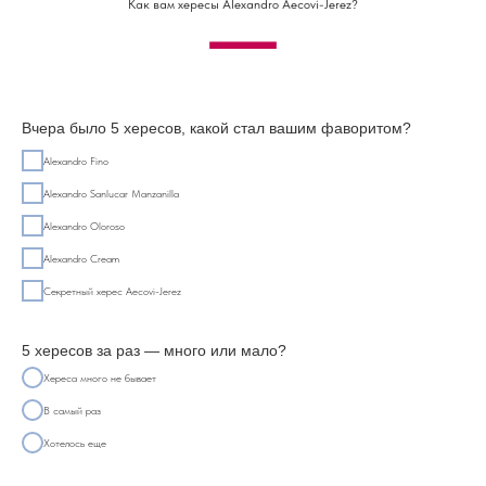
Как вам хересы Alexandro Aecovi-Jerez?
Вчера было 5 хересов, какой стал вашим фаворитом?
Alexandro Fino
Alexandro Sanlucar Manzanilla
Alexandro Oloroso
Alexandro Cream
Секретный херес Aecovi-Jerez
5 хересов за раз — много или мало?
Хереса много не бывает
В самый раз
Хотелось еще