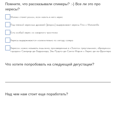
Помните, что рассказывали спикеры? :-) Все ли это про
хересы?
Молоко станет ромом, если налить в него херес
Под пленкой хересных дрожжей (флором) выдерживают хересы Fino и Manzanilla
Есть особый херес из сахарного тростника
Хересы выдерживаются исключительно по методу солера
Хересом можно называть лишь вина, произведенные в «Золотом треугольнике», образуемом
городами Санлукар-де-Баррамеда, Эль-Пуэрто-де-Санта-Мария и Херес-де-ла-Фронтера
Что хотите попробовать на следующей дегустации?
Над чем нам стоит еще поработать?