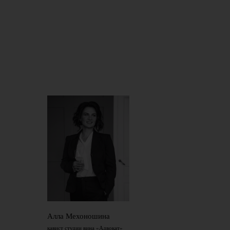
Алла Мехоношина
кавист студии вина «Адвокат»