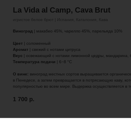
La
Vida al Camp, Cava Brut
игристое белое брют | Испания, Каталония, Кава
Виноград
| макабео 45%, чарелло 45%, парельяда 10%
Цвет
| соломенный
Аромат
| свежий с нотами цитруса
Вкус
| освежающий с нотами лимонной цедры, мандарина, 
Температура подачи
| 6−8 °С
О вине:
виноград местных сортов выращивается органичес
в Пенедесе, а затем превращается в потрясающую каву, кот
популярностью во всем мире. Выдержка осуществляется в т
1 700
р.