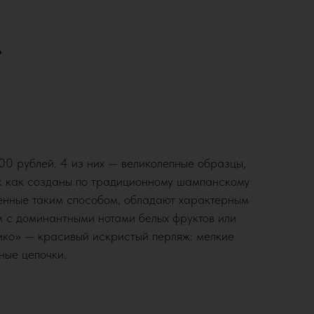
.
00 рублей. 4 из них — великолепные образцы,
к как созданы по традиционному шампанскому
денные таким способом, обладают характерным
м с доминантными нотами белых фруктов или
ико» — красивый искристый перляж: мелкие
ные цепочки.