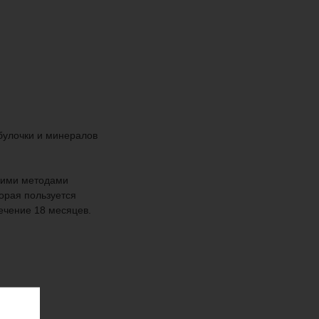
булочки и минералов
кими методами
орая пользуется
ечение 18 месяцев.