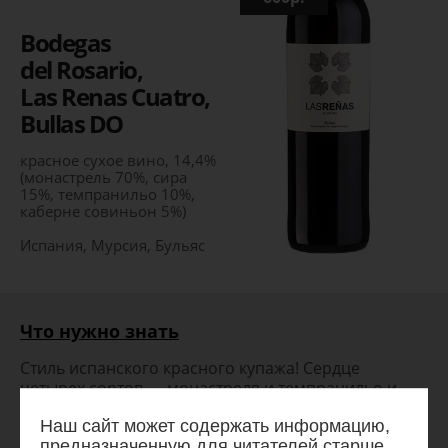
Bodegas
del Rosario,
Las Renas Cuatro,
Bullas DO
красное сухое вино, 14,4%
(монастрель 70%, сира
15%, темпранильо 10%,
каберне совиньон 5%)
Испания, Мурсия, Бульяс
Что нужно знать
Стиль испанского красного купажа! Сердце
четырех сортов — монастреля и темпранильо и
всемирных каберне и сира, сглаженных бочкой —
Наш сайт может содержать информацию,
равно джемовая сочность, спелые красные
предназначенную для читателей старше