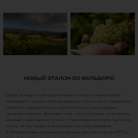
НОВЫЙ ЭТАЛОН ИЗ МАЛЬБОРО
Новая Зеландия стала родиной нового эталона совиньон блан —
насыщенного, хорошо структурированного белого вина с узнаваемой
«зеленой» минеральностью, в букете которого при выдержке
проявляются ягодно-фруктовые тона, тона цитрусовых, нотки ванили,
медовые и даже дынные оттенки. Новозеландский эталон еще очень
молод, так как первая лоза совиньон блан была высажена
в Мальборо (ныне классическом регионе для этого сорта) в 1973-м
году, но в настоящее время — неоспорим.