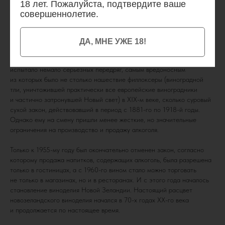
18 лет. Пожалуйста, подтвердите ваше
в Новой Зеландии обязано своим рождением капеллану
совершеннолетие.
правительства австралийского штата Новый Южный Уэльс Сэмюэлю
Марслену, который в 1819-м году заложил виноградник в районе
Керикери.
ДА, МНЕ УЖЕ 18!
С тех давних пор виноградарство и виноделие Новой Зеландии
испытало немало серьезных передряг, самым вредоносным
из которых было не столько нашествие филлоксеры (виноградной
тли, уничтожившей практически все европейские виноградники
и частично затронувшей Новый свет) в XIX-м веке, сколько суровый
сухой закон, действовавший в период с 1881-го по 1918-й годы.
Однако ему на смену пришли менее жесткие, но значительные
ограничения на производство и продажу алкоголя.
Только к 1955-му году был окончательно отменен закон, согласно
которому продажа напитков, содержащих алкоголь, была разрешена
только в гостиницах, а с 1960-го вином стало можно торговать
не только в магазинах, но и в ресторанах. И с этого года началось
становление виноделия Новой Зеландии. Настоящий расцвет
новозеландского виноделия начался в 70-х годах XX-го века
и продолжается по настоящее время.