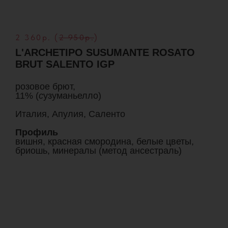
2 360р. (
2 950р.
)
L'ARCHETIPO SUSUMANTE ROSATO
BRUT SALENTO IGP
розовое брют,
11% (
с
узуманьелло)
Италия, Апулия, Саленто
Профиль
вишня, красная смородина, белые цветы,
бриошь, минералы (метод ансестраль)