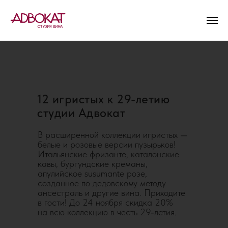
12 игристых к 29-летию
студии Адвокат
В расширенной коллекции игристых —
белые и розовые версии пузырьков!
Итальянские фризанте, каталонские
кавы, бургундские креманы,
апулийское susumante розе,
созданное по дедовскому методу
ансестраль и другие вина. Приходите
в гости! До 24 ноября скидка 20%
на всю коллекцию в честь 29-летия.