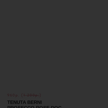
960р. (
1 200р.
)
TENUTA BERNI
PROSECCO ROSE DOC