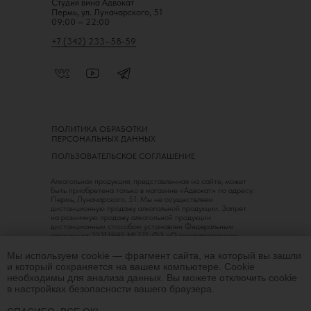
Студия вина Адвокат
Пермь, ул. Луначарского, 51
09:00 – 22:00
+7 (342) 233–58-59
ПОЛИТИКА ОБРАБОТКИ
ПЕРСОНАЛЬНЫХ ДАННЫХ
ПОЛЬЗОВАТЕЛЬСКОЕ СОГЛАШЕНИЕ
Алкогольная продукция, представленная на сайте, может
быть приобретена только в магазине «Адвокат» по адресу:
Пермь, Луначарского, 51. Мы не осуществляем
дистанционную продажу алкогольной продукции. Запрет
на розничную продажу алкогольной продукции
дистанционным способом установлен Федеральным
законом от 22.11.1995 № 171-ФЗ «О государственном
регулировании производства и оборота этилового спирта,
алкогольной и спиртосодержащей продукции
Мы используем cookie — фрагмент сайта, на который вы зашли
и об ограничении потребления (распития) алкогольной
и который сохраняется на вашем компьютере. Сookie
продукции».
необходимы для анализа данных. Вы можете отключить cookie
в настройках безопасности вашего браузера.
18+