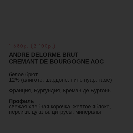
1 680р. (
2 100р.
)
ANDRE DELORME BRUT
CREMANT DE BOURGOGNE AOC
белое брют,
12% (алиготе, шардоне, пино нуар, гаме)
Франция, Бургундия, Креман де Бургонь
Профиль
свежая хлебная корочка, желтое яблоко,
персики, цукаты, цитрусы, минералы