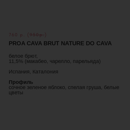
760 р. (
950р.
)
PROA CAVA BRUT NATURE DO CAVA
белое брют,
11,5% (макабео, чарелло, парельяда)
Испания, Каталония
Профиль
сочное зеленое яблоко, спелая груша, белые
цветы