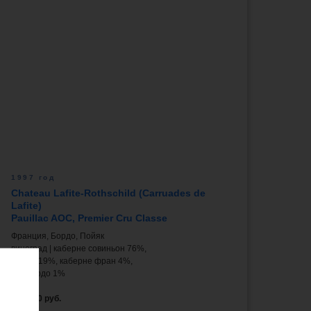
1997 год
Chateau Lafite-Rothschild (Carruades de
Lafite)
Pauillac AOC, Premier Cru Classe
Франция, Бордо, Пойяк
виноград | каберне совиньон 76%,
мерло 19%, каберне фран 4%,
пти вердо 1%
137 000 руб.