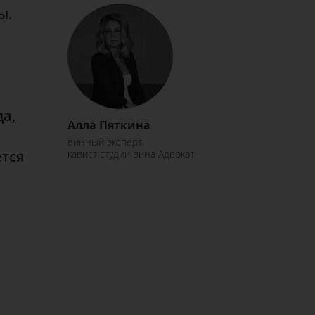
ы.
.
да,
Алла Пяткина
винный эксперт,
тся
кавист студии вина Адвокат