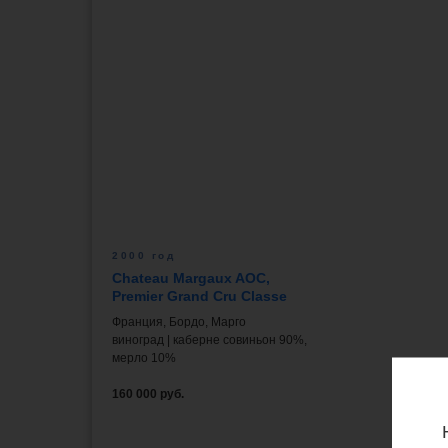
2000 год
Chateau Margaux AOC,
Premier Grand Cru Classe
Франция, Бордо, Марго
виноград | каберне совиньон 90%,
мерло 10%
160 000 руб.