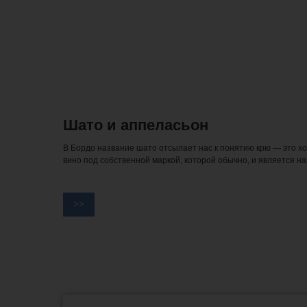
Шато и аппеласьон
В Бордо название шато отсылает нас к понятию крю — это хо
вино под собственной маркой, которой обычно, и является н
>>