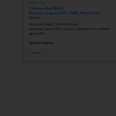
1995 год
Chateau Haut Brion
Pessac-Leognan AOC, 1995, Premier Cru
Classe
Франция, Бордо, Пессак-Леоньян
виноград | мерло 45%, каберне совиньон 45%, каберне
фран 10%
цена по запросу
о вине