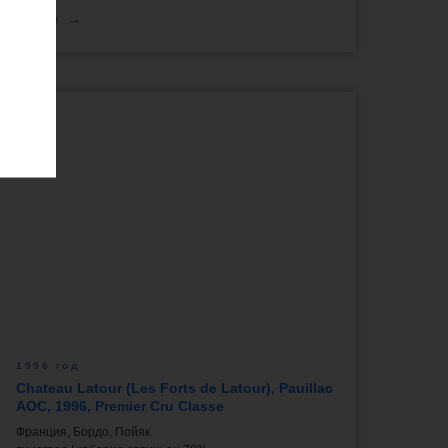
о вине
1996 год
Chateau Latour (Les Forts de Latour), Pauillac
AOC, 1996, Premier Cru Classe
Франция, Бордо, Пойяк