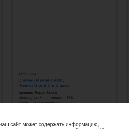
2003 год
Chateau Margaux AOC,
Premier Grand Cru Classe
Франция, Бордо, Марго
виноград | каберне совиньон 75%,
мерло 20%, пти вердо 5%
105 000 руб.
Наш сайт может содержать информацию,