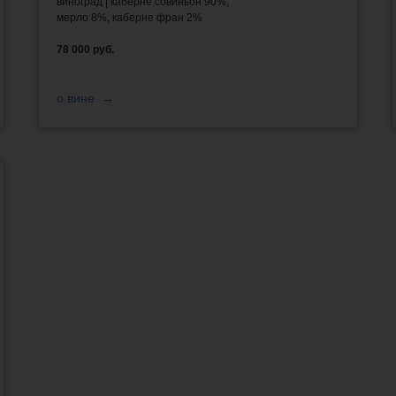
виноград | каберне совиньон 90%,
мерло 8%, каберне фран 2%
78 000 руб.
о вине