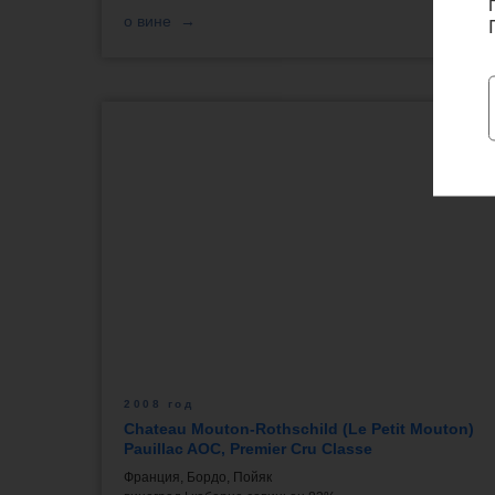
о вине
2008 год
Chateau Mouton-Rothschild (Le Petit Mouton)
Pauillac AOC, Premier Cru Classe
Франция, Бордо, Пойяк