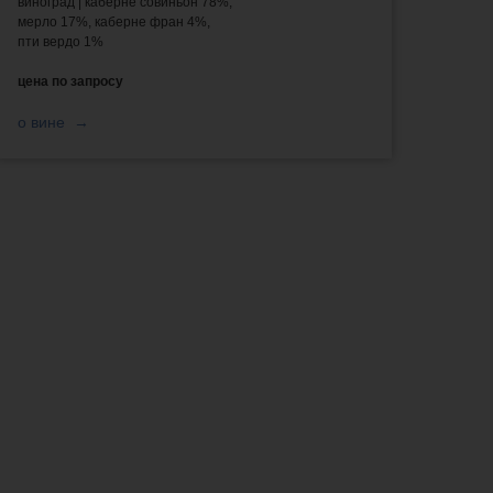
виноград | каберне совиньон 78%,
мерло 17%, каберне фран 4%,
пти вердо 1%
цена по запросу
о вине