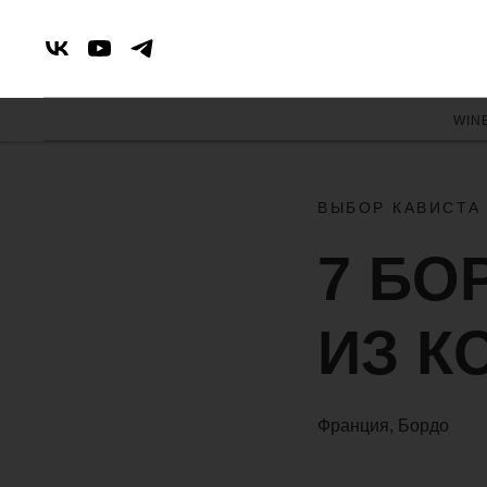
WIN
ВЫБОР КАВИСТА
7 БО
ИЗ К
Франция, Бордо