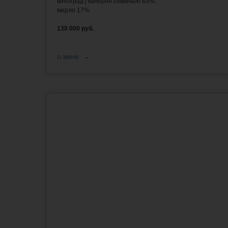
виноград | каберне совиньон 83%,
мерло 17%
130 000 руб.
о вине