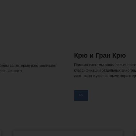
Крю и Гран Крю
Помимо системы аппелласьонов во 
зяйства, которые изготавливают
классификации отдельных виноград
азвание шато.
дают вина с узнаваемыми характер
>>