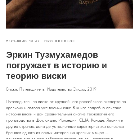
2021-08-05 16:47
ПРО КРЕПКОЕ
Эркин Тузмухамедов
погружает в историю и
теорию виски
Виски. Путеводитель. Издательство Эксмо, 2019
Путеводитель по виски от крупнейшего российского эксперта по
крепкому и автора уже восьми книг. В книге подробно описана
история виски и дан сравнительный анализ технологий его
производства в Шотландии, Ирландии, США, Канаде, Японии и
других странах, даны дегустационные характеристики основных
брендов одного из самых интересных крепких в мире —
рекордсмена по разнообразию вкусов, стилей, различию в