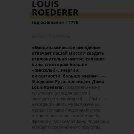
LOUIS
ROEDERER
год основания | 1776
РЕЙМС, ШАМПАНЬ
«
Биодинамическое виноделие
отвечает нашей миссии создать
исключительно чистое, сложное
вино, в котором больше
«пикселей», энергии,
пикантности, больше жизни»
.
—
Фредерик Рузо, президент Дома
Louis Roederer.
Создателям ныне
культового вина для русского
императора Александра II — Cristal —
некогда почивать на заслуженных
лаврах. Наладив биодинамические
отношения с шампанской землей,
Фредерик Рузо создал фонд поддержки
молодого современного искусства.