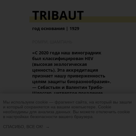
TRIBAUT
год основания | 1929
РОМРИ, ШАМПАНЬ
«С 2020 года наш виноградник
был классифицирован HEV
(высокая экологическая
ценность). Эта аккредитация
признает нашу приверженность
целям защиты биоразнообразия
».
—
Себастьян и Валентин Трибо-
Шлоссер, четвертое поколение
семьи
.
Рене Шлоссер основал дом
Мы используем cookie — фрагмент сайта, на который вы зашли
буквально перед Великой депрессией,
и который сохраняется на вашем компьютере. Сookie
а первые вина он возил на
необходимы для анализа данных. Вы можете отключить cookie
железнодорожную станцию на
в настройках безопасности вашего браузера.
велосипеде — отличный пример
СПАСИБО, ВСЕ ОК!
упорства, трудолюбия и страсти к делу
всей жизни.