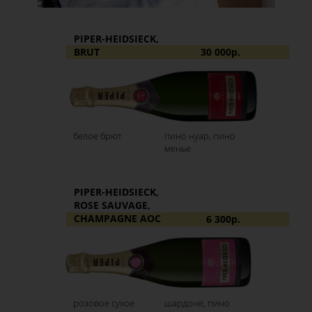
PIPER-HEIDSIECK,
BRUT
30 000р.
белое брют
пино нуар, пино
менье
PIPER-HEIDSIECK,
ROSE SAUVAGE,
CHAMPAGNE AOC
6 300р.
розовое сухое
шардоне, пино