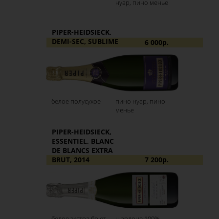
нуар, пино менье
PIPER-HEIDSIECK,
DEMI-SEC, SUBLIME
6 000р.
белое полусухое
пино нуар, пино
менье
PIPER-HEIDSIECK,
ESSENTIEL, BLANC
DE BLANCS EXTRA
BRUT, 2014
7 200р.
белое экстра брют
шардоне 100%