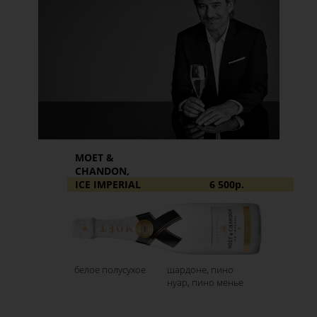
MOET &
CHANDON,
ICE IMPERIAL
6 500р.
белое полусухое
шардоне, пино
нуар, пино менье