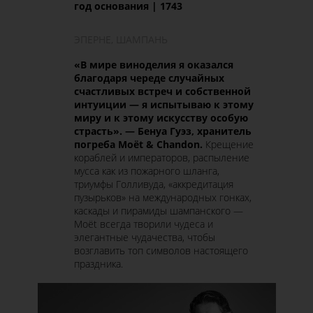
год основания | 1743
ЭПЕРНЕ, ШАМПАНЬ
«В мире виноделия я оказался
благодаря череде случайных
счастливых встреч и собственной
интуиции
—
я испытываю к этому
миру и к этому искусству особую
страсть». —
Бенуа Гуэз, хранитель
погреба Moёt & Chandon.
Крещение
кораблей и императоров, распыление
мусса как из пожарного шланга,
триумфы Голливуда, «аккредитация
пузырьков»
на международных гонках,
каскады и пирамиды шампанского —
Moёt всегда творили чудеса и
элегантные чудачества, чтобы
возглавить топ символов настоящего
праздника.