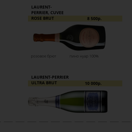
LAURENT-
PERRIER, CUVEE
ROSE BRUT
8 500р.
розовое брют
пино нуар 100%
LAURENT-PERRIER
ULTRA BRUT
10 000р.
белое брют
пино нуар,
шардоне