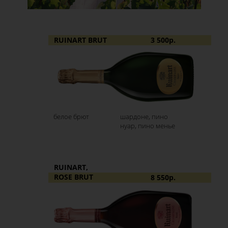
RUINART BRUT
3 500р.
белое брют
шардоне, пино
нуар, пино менье
RUINART,
ROSE BRUT
8 550р.