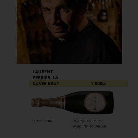
LAURENT-
PERRIER, LA
CUVEE BRUT
7 000р.
белое брют
шардоне, пино
нуар, пино менье