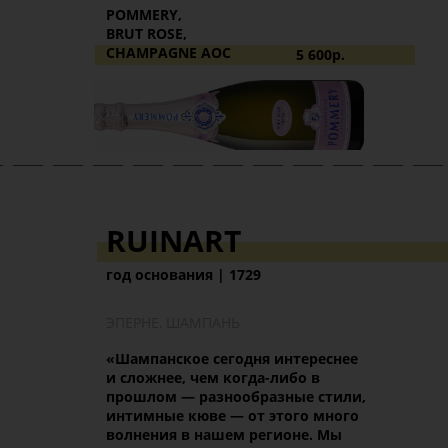
POMMERY,
BRUT ROSE,
CHAMPAGNE AOC
5 600р.
розовое брют
шардоне, пино
нуар, пино менье
RUINART
год основания | 1729
ЭПЕРНЕ, ШАМПАНЬ
«Шампанское сегодня интереснее
и сложнее, чем когда-либо в
прошлом
—
разнообразные стили,
интимные кюве
—
от этого много
волнения в нашем регионе. Мы