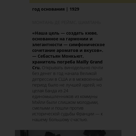
год основания | 1929
МОНТАНЬ ДЕ РЕЙМС, ШАМПАНЬ
«
Наша цель
—
создать кюве,
основанное на гармонии и
элегантности
—
симфоническое
сочетание ароматов и вкусов
»
.
— Себастьян Монкьют,
хранитель погреба Mailly Grand
Cru.
Открывать винодельню почти
без денег в год начала Великой
депрессии в США и в межвоенный
период было не лучшей идеей, но
целая банда из 24
единомышленников из коммуны
Мэйли были слишком молодыми,
смелыми и пошли против
исторической судьбы Франции — к
нашему большому счастью.