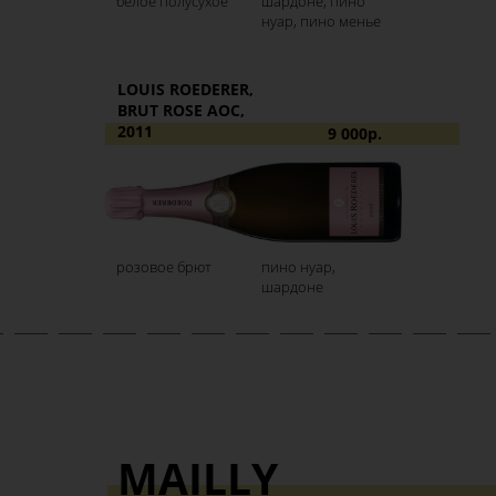
белое полусухое
шардоне, пино
нуар, пино менье
LOUIS ROEDERER,
BRUT ROSE AOC,
2011
9 000р.
розовое брют
пино нуар,
шардоне
MAILLY