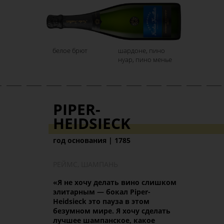
белое брют
шардоне, пино
нуар, пино менье
PIPER-
HEIDSIECK
год основания | 1785
РЕЙМС, ШАМПАНЬ
«Я не хочу делать вино слишком
элитарным
—
бокал Piper-
Heidsieck это пауза в этом
безумном мире. Я хочу сделать
лучшее шампанское, какое