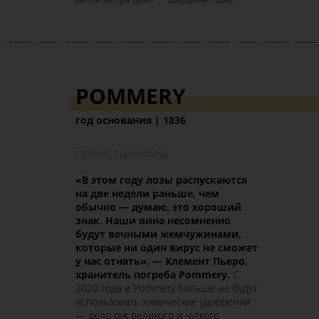
POMMERY
год основания | 1836
РЕЙМС, ШАМПАНЬ
«В этом году лозы распускаются
на две недели раньше, чем
обычно
—
думаю, это хороший
знак. Наши вина несомненно
будут вечными жемчужинами,
которые ни один вирус не сможет
у нас отнять». — Клемент Пьеро,
хранитель погреба Pommery.
С
2020 года в Pommery больше не будут
использовать химические удобрения
— дело рук великого и чуткого