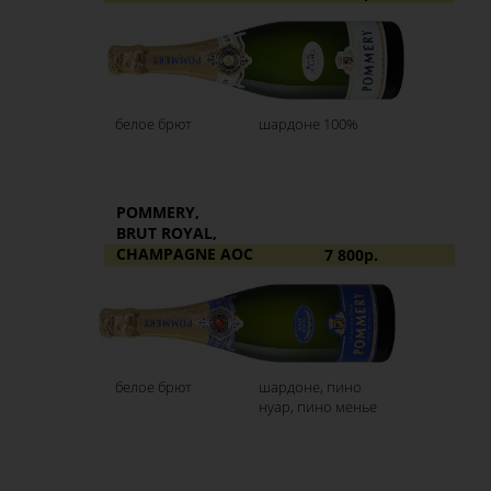
белое брют
шардоне 100%
POMMERY,
BRUT ROYAL,
CHAMPAGNE AOC
7 800р.
белое брют
шардоне, пино
нуар, пино менье