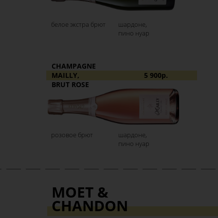
белое экстра брют
шардоне,
пино нуар
CHAMPAGNE
MAILLY,
5 900р.
BRUT ROSE
розовое брют
шардоне,
пино нуар
MOЕT &
CHANDON