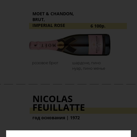
MOET & CHANDON,
BRUT,
IMPERIAL ROSE
6 100р.
розовое брют
шардоне, пино
нуар, пино менье
NICOLAS
FEUILLATTE
год основания | 1972
ШУЙИ, ШАМПАНЬ