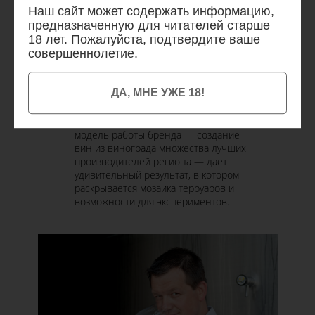
Наш сайт может содержать информацию,
«Самые большие успехи основаны
предназначенную для читателей старше
на человеческих отношениях.
18 лет. Пожалуйста, подтвердите ваше
Шампанское является важной
совершеннолетие.
частью всей нашей жизни, и
символизирует социальные
отношения и свободу в каждом
ДА, МНЕ УЖЕ 18!
пузырьке». — Гийом Роффаен,
мастер погреба Nicolas Feuillatte.
Уникальная и немного рискованная
модель работы бренда — создание
вин из винограда множества лучших
производителей региона — дает
удивительный результат, в котором
раскрывается мозаика терруаров и
возможности для экспериментов.