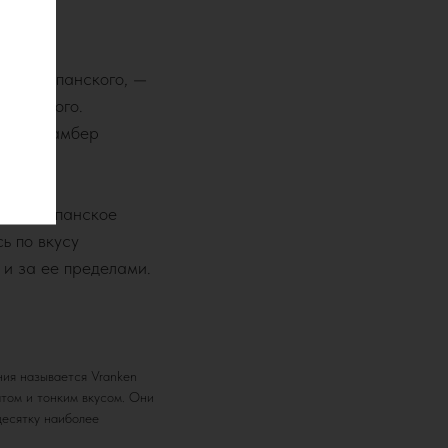
ием шампанского, —
ампанского.
тором Ламбер
вое шампанское
ь по вкусу
 и за ее пределами.
ния называется Vranken
том и тонким вкусом. Они
десятку наиболее