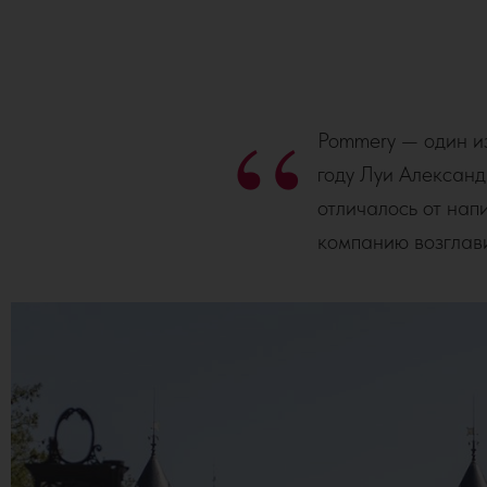
“
Pommery — один и
году Луи Алексан
отличалось от нап
компанию возглав