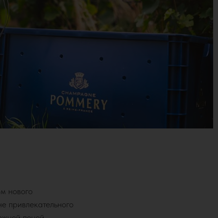
ом нового
е привлекательного
ежной пеной.