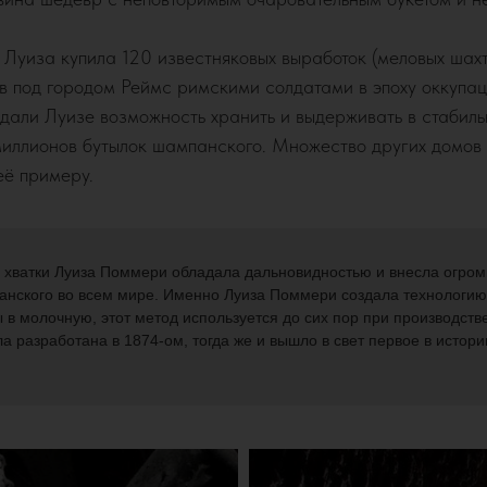
Луиза купила 120 известняковых выработок (меловых шахт
в под городом Реймс римскими солдатами в эпоху оккупац
 дали Луизе возможность хранить и выдерживать в стабил
миллионов бутылок шампанского. Множество других домов
её примеру.
 хватки Луиза Поммери обладала дальновидностью и внесла огром
анского во всем мире. Именно Луиза Поммери создала технологи
 в молочную, этот метод используется до сих пор при производстве
а разработана в 1874-ом, тогда же и вышло в свет первое в истор