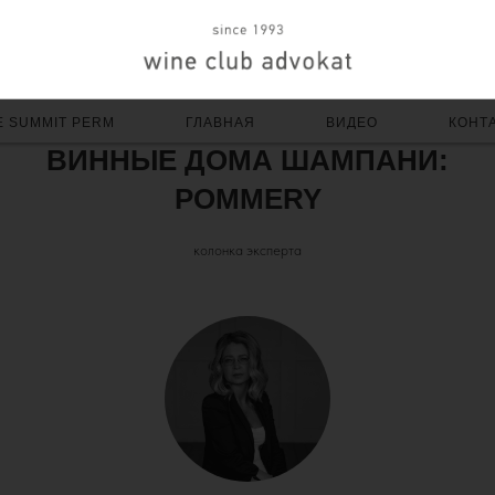
E SUMMIT PERM
ГЛАВНАЯ
ВИДЕО
КОНТ
ВИННЫЕ ДОМА ШАМПАНИ:
POMMERY
колонка эксперта