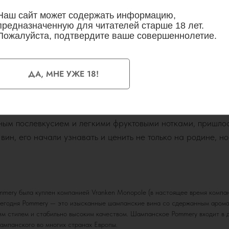
РОЖДЕНИЕ КАТЕГОРИИ BRUT
Наш сайт может содержать информацию,
предназначенную для читателей старше 18 лет.
Пожалуйста, подтвердите ваше совершеннолетие.
тешествия в Англию — страну с самым большим потреблен
 британцам не хватает более легкого и менее сладкого ш
 госпожа Поммери вместе с главным виноделом дома Вик
ДА, МНЕ УЖЕ 18!
тории шампанское категории Brut.
ло начало массовому производству шампанского Brut. Но
ьным послевкусием и легкими фруктовыми нотками, пришлос
вин, его начали узнавать и ценить не только на родине, но
mmery была куплен компанией Vranken Monopole (в настоящее время компа
егодня Pommery — это изысканные шампанские вина со сдержанным арома
им стилем и стабильно высоким качеством. Шампанское Pommery входит в 
ампанского во многих странах Европы.