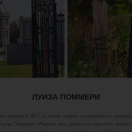
ЛУИЗА ПОММЕРИ
ry пришла в 1857-м, после смерти основателя и с приход
Луизы Поммери. Именно она сделала из простого, ничем н
 вина шедевр с неповторимым очаровательным букетом и н