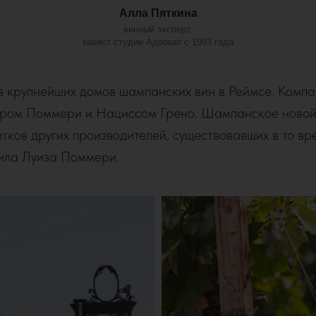
Алла Пяткина
винный эксперт,
кавист студии Адвокат с 1993 года
з крупнейших домов шампанских вин в Реймсе. Компа
дром Поммери и Нациссом Грено. Шампанское новой
итков других производителей, существовавших в то вре
ила Луиза Поммери.