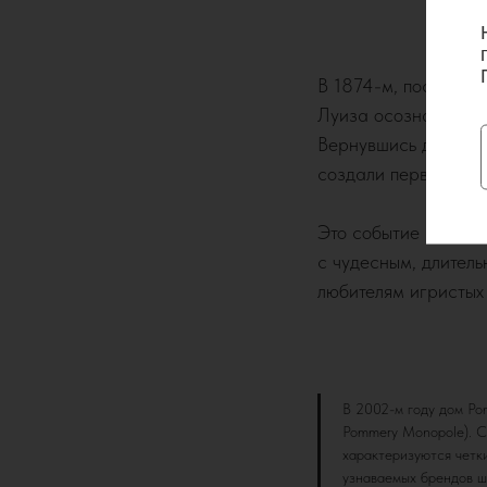
В 1874-м, после пу
Луиза осознала, что
Вернувшись домой,
создали первое в ис
Это событие положи
с чудесным, длител
любителям игристых 
В 2002-м году дом Po
Pommery Monopole). С
характеризуются четк
узнаваемых брендов ш